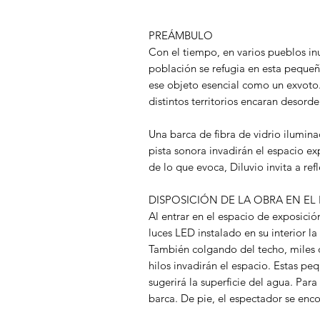
PREÁMBULO
Con el tiempo, en varios pueblos in
población se refugia en esta pequeñ
ese objeto esencial como un exvoto. 
distintos territorios encaran desorde
Una barca de fibra de vidrio ilumin
pista sonora invadirán el espacio e
de lo que evoca, Diluvio invita a re
DISPOSICIÓN DE LA OBRA EN EL
Al entrar en el espacio de exposició
luces LED instalado en su interior 
También colgando del techo, miles 
hilos invadirán el espacio. Estas pe
sugerirá la superficie del agua. Para
barca. De pie, el espectador se enco