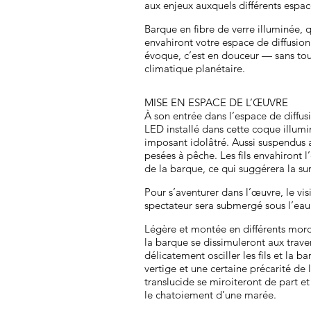
aux enjeux auxquels différents espace
Barque en fibre de verre illuminée,
envahiront votre espace de diffusio
évoque, c’est en douceur — sans tout
climatique planétaire.
MISE EN ESPACE DE L’ŒUVRE
À son entrée dans l’espace de diffus
LED installé dans cette coque illum
imposant idolâtré. Aussi suspendus a
pesées à pêche. Les fils envahiront 
de la barque, ce qui suggérera la su
Pour s’aventurer dans l’œuvre, le vi
spectateur sera submergé sous l’eau 
Légère et montée en différents morce
la barque se dissimuleront aux trave
délicatement osciller les fils et la
vertige et une certaine précarité de 
translucide se miroiteront de part et
le chatoiement d’une marée.