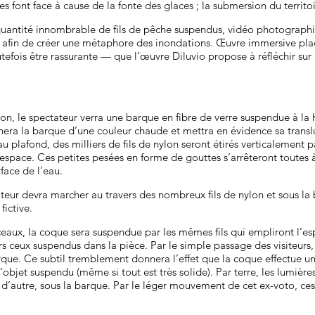
s font face à cause de la fonte des glaces ; la submersion du territo
 quantité innombrable de fils de pêche suspendus, vidéo photographi
n afin de créer une métaphore des inondations. Œuvre immersive pla
efois être rassurante — que l’œuvre Diluvio propose à réfléchir sur
ion, le spectateur verra une barque en fibre de verre suspendue à la
inera la barque d’une couleur chaude et mettra en évidence sa tran
u plafond, des milliers de fils de nylon seront étirés verticalement 
l’espace. Ces petites pesées en forme de gouttes s’arrêteront toutes 
rface de l’eau.
siteur devra marcher au travers des nombreux fils de nylon et sous la
fictive.
aux, la coque sera suspendue par les mêmes fils qui empliront l’espac
rs ceux suspendus dans la pièce. Par le simple passage des visiteurs,
 barque. Ce subtil tremblement donnera l’effet que la coque effectue 
l’objet suspendu (même si tout est très solide). Par terre, les lumièr
 d’autre, sous la barque. Par le léger mouvement de cet ex-voto, ces 