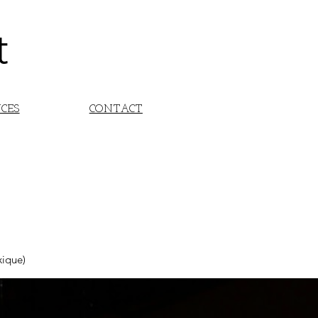
t
NCES
CONTACT
xi
que)