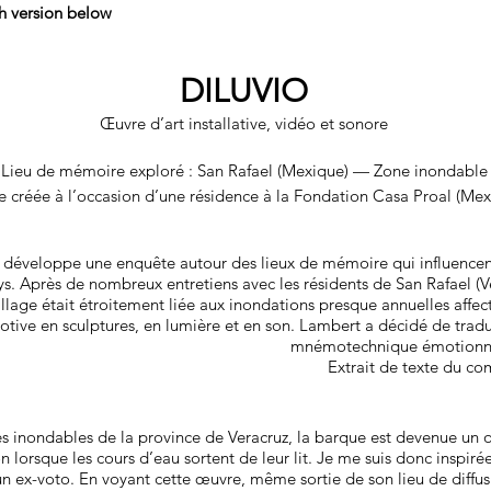
sh version below
DILU
VIO
Œuvre d’art installative, vidéo et sonore
Lieu de mémoire exploré : San Rafael (Mexique) — Zone inondable
 créée à l’occasion d’une résidence à la Fondation Casa Proal (Mex
éveloppe une enquête autour des lieux de mémoire qui influencent l
ys. Après de nombreux entretiens avec les résidents de San Rafael (V
llage était étroitement liée aux inondations presque annuelles affec
ive en sculptures, en lumière et en son. Lambert a décidé de tradui
mnémotechnique émotionnel
Extrait de texte du co
es inondables de la province de Veracruz, la barque est devenue un o
n lorsque les cours d’eau sortent de leur lit. Je me suis donc inspir
un ex-voto. En voyant cette œuvre, même sortie de son lieu de diffus