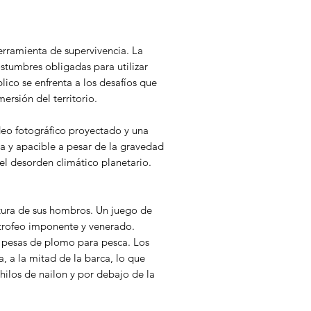
erramienta de supervivencia. La
stumbres obligadas para utilizar
lico se enfrenta a los desafíos que
ersión del territorio.
deo fotográfico proyectado y una
va y apacible a pesar de la gravedad
el desorden climático planetario.
altura de sus hombros. Un juego de
n trofeo imponente y venerado.
 pesas de plomo para pesca. Los
, a la mitad de la barca, lo que
 hilos de nailon y por debajo de la