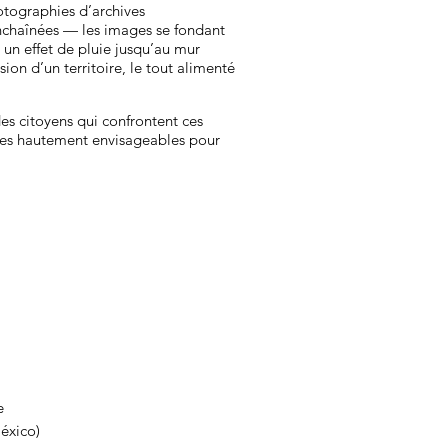
otographies d’archives
nchaînées — les images se fondant
 un effet de pluie jusqu’au mur
on d’un territoire, le tout alimenté
s citoyens qui confrontent ces
phes hautement envisageables pour
e
éxico)