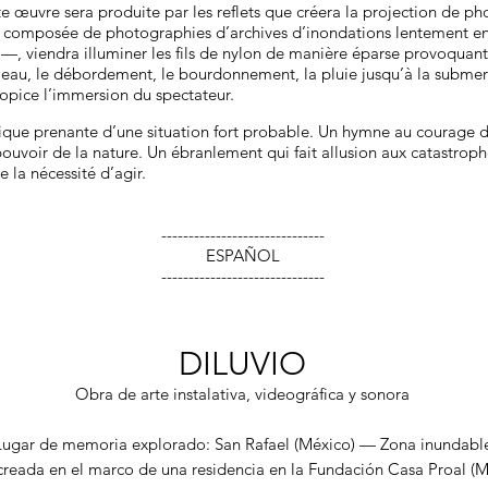
 œuvre sera produite par les reflets que créera la projection de ph
éo, composée de photographies d’archives d’inondations lentement e
é —, viendra illuminer les fils de nylon de manière éparse provoquant
’eau, le débordement, le bourdonnement, la pluie jusqu’à la submersi
opice l’immersion du spectateur.
que prenante d’une situation fort probable. Un hymne au courage de
ouvoir de la nature. Un ébranlement qui fait allusion aux catastro
e la nécessité d’agir.
------------------------------
ESPAÑOL
------------------------------
DILUVIO
Obra de arte instalativa, videográfica y sonora
Lugar de memoria explorado: San Rafael (México) — Zona inundabl
reada en el marco de una residencia en la Fundación Casa Proal (M