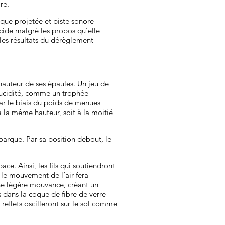
ire.
que projetée et piste sonore
cide malgré les propos qu’elle
 les résultats du dérèglement
 hauteur de ses épaules. Un jeu de
slucidité, comme un trophée
par le biais du poids de menues
à la même hauteur, soit à la moitié
 barque. Par sa position debout, le
e. Ainsi, les fils qui soutiendront
 le mouvement de l’air fera
une légère mouvance, créant un
es dans la coque de fibre de verre
reflets oscilleront sur le sol comme