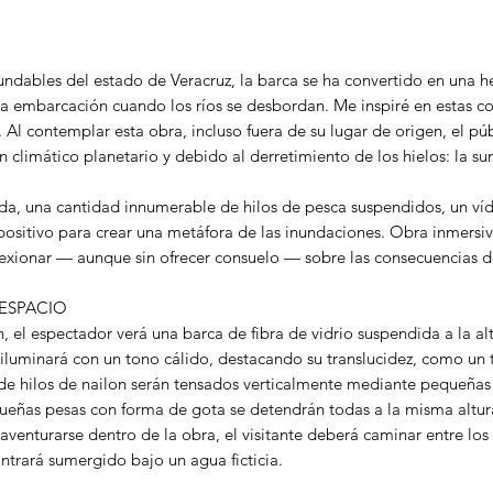
undables del estado de Veracruz, la barca se ha convertido en una h
a embarcación cuando los ríos se desbordan. Me inspiré en estas co
Al contemplar esta obra, incluso fuera de su lugar de origen, el púb
n climático planetario y debido al derretimiento de los hielos: la sum
ada, una cantidad innumerable de hilos de pesca suspendidos, un ví
xpositivo para crear una metáfora de las inundaciones. Obra inmersi
flexionar — aunque sin ofrecer consuelo — sobre las consecuencias d
 ESPACIO
n, el espectador verá una barca de fibra de vidrio suspendida a la 
la iluminará con un tono cálido, destacando su translucidez, como u
de hilos de nailon serán tensados verticalmente mediante pequeñas
queñas pesas con forma de gota se detendrán todas a la misma altura
 aventurarse dentro de la obra, el visitante deberá caminar entre los
ntrará sumergido bajo un agua ficticia.